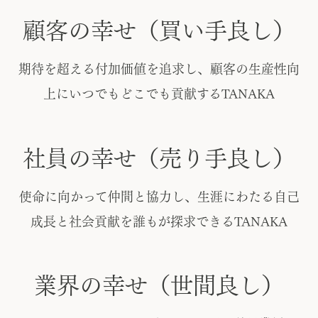
顧
客
の
幸
せ
（
買
い
手
良
し
）
期待を超える付加価値を追求し、顧客の生産性向
上にいつでもどこでも貢献するTANAKA
社
員
の
幸
せ
（
売
り
手
良
し
）
使命に向かって仲間と協力し、生涯にわたる自己
成長と社会貢献を誰もが探求できるTANAKA
業
界
の
幸
せ
（
世
間
良
し
）