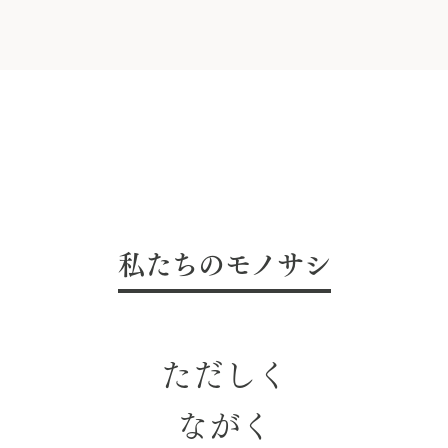
私たちのモノサシ
た
だ
し
く
な
が
く