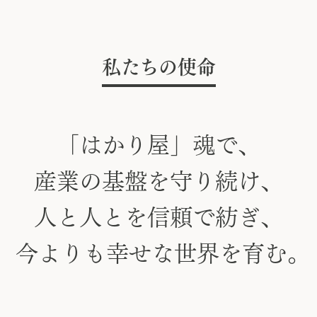
私たちの使命
「
は
か
り
屋
」
魂
で
、
産
業
の
基
盤
を
守
り
続
け
、
人
と
人
と
を
信
頼
で
紡
ぎ
、
今
よ
り
も
幸
せ
な
世
界
を
育
む
。