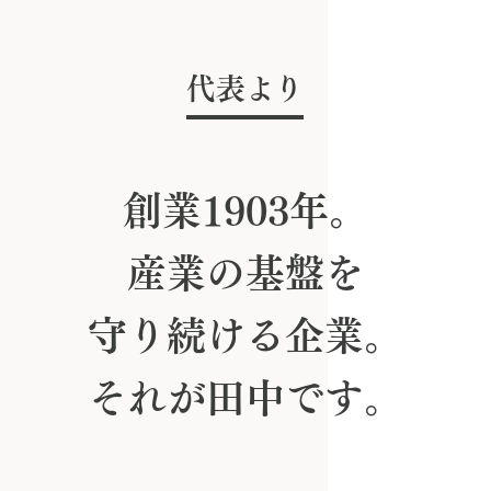
代表より
創
業
1
9
0
3
年
。
産
業
の
基
盤
を
守
り
続
け
る
企
業
。
そ
れ
が
田
中
で
す
。